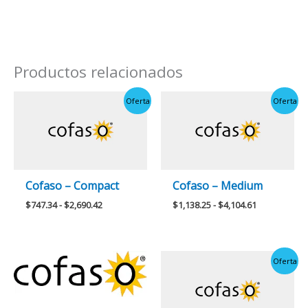
Productos relacionados
Rango
Rango
Oferta
Oferta
de
de
precios:
precios:
desde
desde
$747.34
$1,138.25
hasta
hasta
$2,690.42
$4,104.61
Cofaso – Compact
Cofaso – Medium
$
747.34
-
$
2,690.42
$
1,138.25
-
$
4,104.61
Rango
Oferta
de
precios:
desde
$459.90