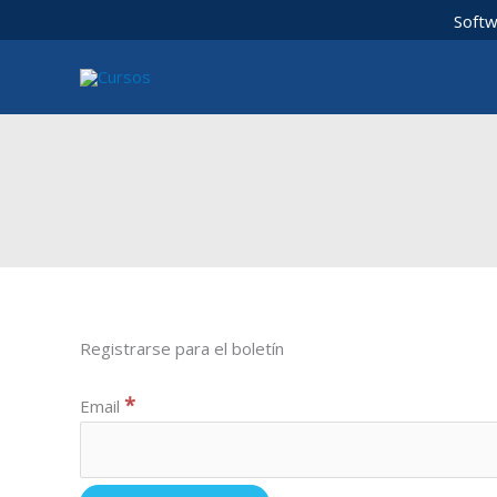
Ir
Softw
al
contenido
Registrarse para el boletín
*
Email